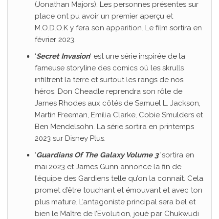
(Jonathan Majors). Les personnes présentes sur
place ont pu avoir un premier aperçu et
M.O.D.O.K y fera son apparition. Le film sortira en
février 2023.
‘
Secret Invasion
‘ est une série inspirée de la
fameuse storyline des comics où les skrulls
infiltrent la terre et surtout les rangs de nos
héros. Don Cheadle reprendra son rôle de
James Rhodes aux côtés de Samuel L. Jackson,
Martin Freeman, Emilia Clarke, Cobie Smulders et
Ben Mendelsohn. La série sortira en printemps
2023 sur Disney Plus.
‘
Guardians Of The Galaxy Volume 3
‘
sortira en
mai 2023 et James Gunn annonce la fin de
l’équipe des Gardiens telle qu’on la connaît. Cela
promet d’être touchant et émouvant et avec ton
plus mature. L’antagoniste principal sera bel et
bien le Maître de l’Evolution, joué par Chukwudi