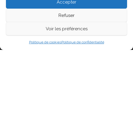
Accepter
Refuser
Voir les préférences
Fièrement propulsé par
WordPress
|
Thème :
Head
Blog
Politique de cookies
Politique de confidentialité