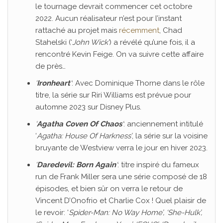
le tournage devrait commencer cet octobre
2022. Aucun réalisateur n’est pour l’instant
rattaché au projet mais
récemment
, Chad
Stahelski (‘
John Wick’
) a révélé qu’une fois, il a
rencontré Kevin Feige. On va suivre cette affaire
de près…
‘
Ironheart
‘
: Avec Dominique Thorne dans le rôle
titre, la série sur Riri Williams est prévue pour
automne 2023 sur Disney Plus.
‘
Agatha Coven Of Chaos
‘
: anciennement intitulé
‘
Agatha: House Of Harkness’
, la série sur la voisine
bruyante de Westview verra le jour en hiver 2023.
‘
Daredevil: Born Again
‘
: titre inspiré du fameux
run de Frank Miller sera une série composé de 18
épisodes, et bien sûr on verra le retour de
Vincent D’Onofrio et Charlie Cox ! Quel plaisir de
le revoir: ‘
Spider-Man: No Way Home’, ‘She-Hulk’,