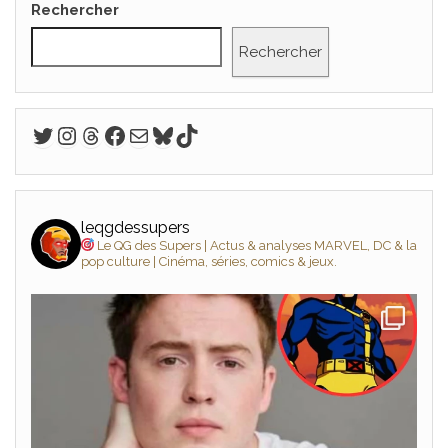
Rechercher
Rechercher
Twitter
Instagram
Threads
Facebook
E-mail
Bluesky
TikTok
leqgdessupers
Le QG des Supers | Actus & analyses MARVEL, DC & la
pop culture | Cinéma, séries, comics & jeux.