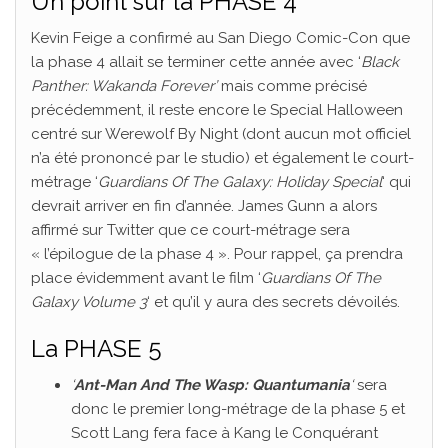
Un point sur la PHASE 4
Kevin Feige a confirmé au San Diego Comic-Con que
la phase 4 allait se terminer cette année avec ‘
Black
Panther: Wakanda Forever’
mais comme précisé
précédemment, il reste encore le Special Halloween
centré sur Werewolf By Night (dont aucun mot officiel
n’a été prononcé par le studio) et également le court-
métrage ‘
Guardians Of The Galaxy: Holiday Special
‘ qui
devrait arriver en fin d’année. James Gunn a alors
affirmé sur Twitter que ce court-métrage sera
« l’épilogue de la phase 4 ». Pour rappel, ça prendra
place évidemment avant le film ‘
Guardians Of The
Galaxy Volume 3
‘ et qu’il y aura des secrets dévoilés.
La PHASE 5
‘
Ant-Man And The Wasp: Quantumania
‘
sera
donc le premier long-métrage de la phase 5 et
Scott Lang fera face à Kang le Conquérant