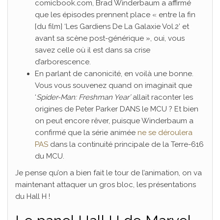
comicbook.com, Brad Winderbaum a affirmé
que les épisodes prennent place « entre la fin
[du film] ‘Les Gardiens De La Galaxie Vol.2’ et
avant sa scène post-générique », oui, vous
savez celle où il est dans sa crise
d’arborescence.
En parlant de canonicité, en voilà une bonne.
Vous vous souvenez quand on imaginait que
‘
Spider-Man: Freshman Year’
allait raconter les
origines de Peter Parker DANS le MCU ? Et bien
on peut encore rêver, puisque Winderbaum a
confirmé que la série animée
ne se déroulera
PAS
dans la continuité principale de la Terre-616
du MCU.
Je pense qu’on a bien fait le tour de l’animation, on va
maintenant attaquer un gros bloc, les présentations
du Hall H !