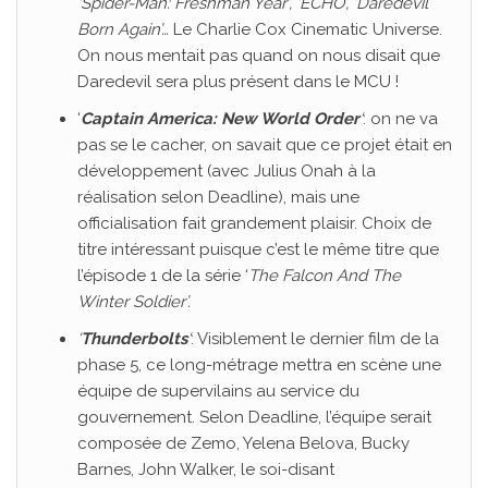
‘Spider-Man: Freshman Year’, ‘ECHO’, ‘Daredevil
Born Again’…
Le Charlie Cox Cinematic Universe.
On nous mentait pas quand on nous disait que
Daredevil sera plus présent dans le MCU !
‘
Captain America: New World Order
‘
: on ne va
pas se le cacher, on savait que ce projet était en
développement (avec Julius Onah à la
réalisation selon Deadline), mais une
officialisation fait grandement plaisir. Choix de
titre intéressant puisque c’est le même titre que
l’épisode 1 de la série ‘
The Falcon And The
Winter Soldier’.
‘
Thunderbolts
‘
: Visiblement le dernier film de la
phase 5, ce long-métrage mettra en scène une
équipe de supervilains au service du
gouvernement. Selon Deadline, l’équipe serait
composée de Zemo, Yelena Belova, Bucky
Barnes, John Walker, le soi-disant