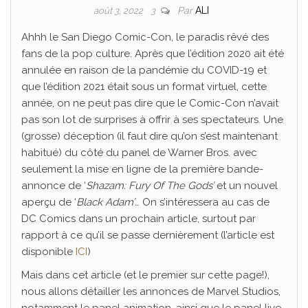
Par
ALI
août 3, 2022
3
Ahhh le San Diego Comic-Con, le paradis rêvé des
fans de la pop culture. Après que l’édition 2020 ait été
annulée en raison de la pandémie du COVID-19 et
que l’édition 2021 était sous un format virtuel, cette
année, on ne peut pas dire que le Comic-Con n’avait
pas son lot de surprises à offrir à ses spectateurs. Une
(grosse) déception (il faut dire qu’on s’est maintenant
habitué) du côté du panel de Warner Bros. avec
seulement la mise en ligne de la première bande-
annonce de ‘
Shazam: Fury Of The Gods’
et un nouvel
aperçu de ‘
Black Adam’
… On s’intéressera au cas de
DC Comics dans un prochain article, surtout par
rapport à ce qu’il se passe dernièrement (l’article est
disponible
ICI
)
Mais dans cet article (et le premier sur cette page!),
nous allons détailler les annonces de Marvel Studios,
notamment le panel animation, ainsi que le panel live-