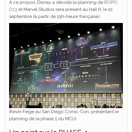
A ce propos, Disney a dévoilé le planning de l’
EXPO
D23
et Marvel Studios sera présent au Hall H, le 10
septembre (à partir de 19h-heure française).
(Kevin Feige au San Diego Comic-Con, présentant le
planning de la phase 5 du MCU)