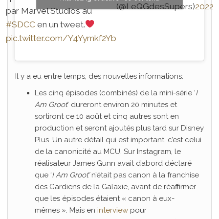
(@LeQGdesSupers)
2022
par Marvel Studios au
#SDCC
en un tweet.
pic.twitter.com/Y4Yymkf2Yb
Il y a eu entre temps, des nouvelles informations:
Les cinq épisodes (combinés) de la mini-série ‘
I
Am Groot
‘ dureront environ 20 minutes et
sortiront ce 10 août et cinq autres sont en
production et seront ajoutés plus tard sur Disney
Plus. Un autre détail qui est important, c’est celui
de la canonicité au MCU. Sur Instagram, le
réalisateur James Gunn avait d’abord déclaré
que ‘
I Am Groot’
n’était pas canon à la franchise
des Gardiens de la Galaxie, avant de réaffirmer
que les épisodes étaient « canon à eux-
mêmes ». Mais en
interview
pour