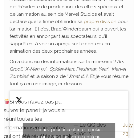
de Présidente de production, des effets-spéciaux et
de l’animation au sein de Marvel Studios et avait
déclaré que la firme obtiendra sa
propre division
pour
l’animation. Et c’est Brad Winderbaum qui a ouvert les
festivités en annonçant aux spectateurs, qu’il
s’apprêtent à voir un aperçu sur le contenu en
animation des deux prochaines années.
On a donc eu des informations sur la mini-série ‘
I Am
Groot’
, ‘
X-Men 97
‘, ‘
Spider-Man: Freshman Year
‘, ‘
Marvel
Zombies
‘ et la saison 2 de ‘
What If…?
‘. Et je vous résume
tout ça en une image, ci-dessous:
Si vous n’avez pas pu
suivre le panel, je vous ai
réuni toutes les
— Le QG des
July
informations importantes
Cliquez pour accepter les cookies
Supers
23,
qui ont été révélées ce soir
marketing et activer ce contenu