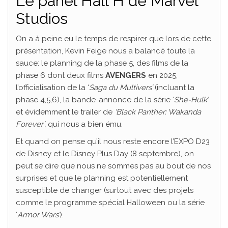
Le panel Hall H de Marvel
Studios
On a à peine eu le temps de respirer que lors de cette
présentation, Kevin Feige nous a balancé toute la
sauce: le planning de la phase 5, des films de la
phase 6 dont deux films
AVENGERS
en 2025,
l’officialisation de la ‘
Saga du Multivers’
(incluant la
phase 4,5,6), la bande-annonce de la série ‘
She-Hulk’
et évidemment le trailer de
‘Black Panther: Wakanda
Forever’,
qui nous a bien ému.
Et quand on pense qu’il nous reste encore l’EXPO D23
de Disney et le Disney Plus Day (8 septembre), on
peut se dire que nous ne sommes pas au bout de nos
surprises et que le planning est potentiellement
susceptible de changer (surtout avec des projets
comme le programme spécial Halloween ou la série
‘
Armor Wars’
).