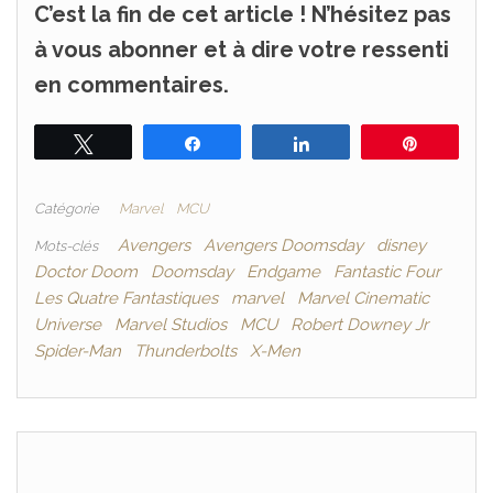
C’est la fin de cet article ! N’hésitez pas
à vous abonner et à dire votre ressenti
en commentaires.
Tweetez
Partagez
Partagez
Épingle
Catégorie
Marvel
MCU
Avengers
Avengers Doomsday
disney
Mots-clés
Doctor Doom
Doomsday
Endgame
Fantastic Four
Les Quatre Fantastiques
marvel
Marvel Cinematic
Universe
Marvel Studios
MCU
Robert Downey Jr
Spider-Man
Thunderbolts
X-Men