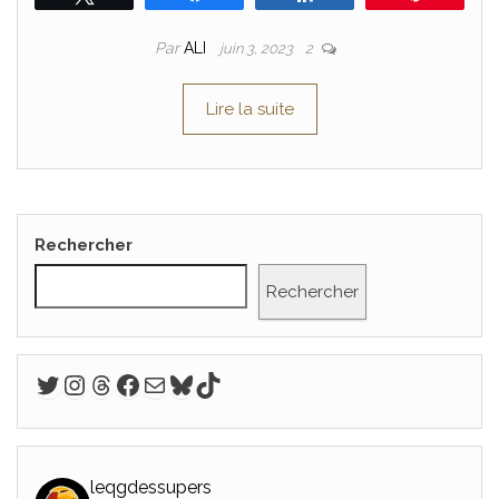
Par
ALI
juin 3, 2023
2
Lire la suite
Rechercher
Rechercher
Twitter
Instagram
Threads
Facebook
E-mail
Bluesky
TikTok
leqgdessupers