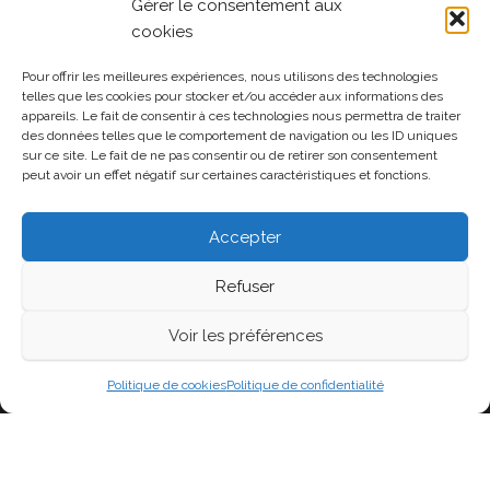
Gérer le consentement aux
cookies
Pour offrir les meilleures expériences, nous utilisons des technologies
Politique de confidentialité
telles que les cookies pour stocker et/ou accéder aux informations des
appareils. Le fait de consentir à ces technologies nous permettra de traiter
Politique de cookies (UE)
des données telles que le comportement de navigation ou les ID uniques
sur ce site. Le fait de ne pas consentir ou de retirer son consentement
peut avoir un effet négatif sur certaines caractéristiques et fonctions.
Soutenir la page
Accepter
Refuser
Voir les préférences
Fièrement propulsé par
WordPress
|
Thème :
Head
Blog
Politique de cookies
Politique de confidentialité