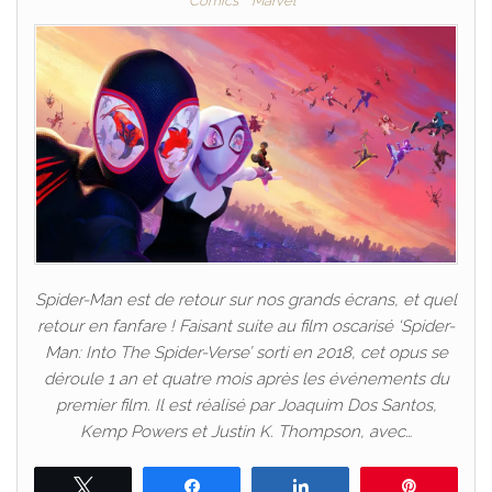
Comics
Marvel
Spider-Man est de retour sur nos grands écrans, et quel
retour en fanfare ! Faisant suite au film oscarisé ‘Spider-
Man: Into The Spider-Verse’ sorti en 2018, cet opus se
déroule 1 an et quatre mois après les événements du
premier film. Il est réalisé par Joaquim Dos Santos,
Kemp Powers et Justin K. Thompson, avec…
Tweetez
Partagez
Partagez
Épingle