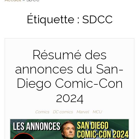
Étiquette :
SDCC
Résumé des
annonces du San-
Diego Comic-Con
2024
Comics
DC comics
Marvel
MCU