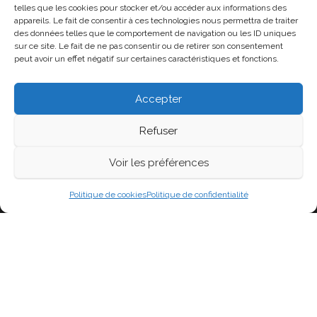
Politique de confidentialité
telles que les cookies pour stocker et/ou accéder aux informations des
appareils. Le fait de consentir à ces technologies nous permettra de traiter
Politique de cookies (UE)
des données telles que le comportement de navigation ou les ID uniques
sur ce site. Le fait de ne pas consentir ou de retirer son consentement
peut avoir un effet négatif sur certaines caractéristiques et fonctions.
Soutenir la page
Accepter
Refuser
Voir les préférences
Fièrement propulsé par
WordPress
|
Thème :
Head
Blog
Politique de cookies
Politique de confidentialité