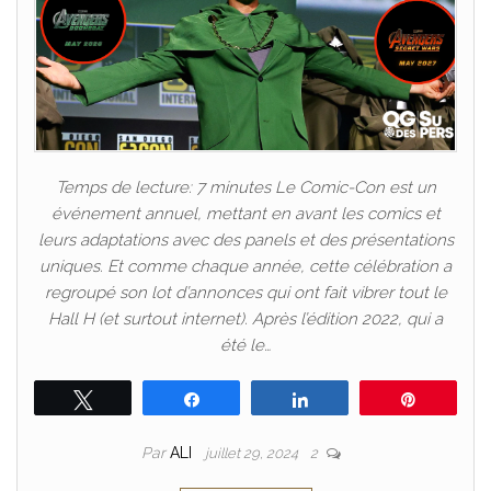
Temps de lecture: 7 minutes Le Comic-Con est un
événement annuel, mettant en avant les comics et
leurs adaptations avec des panels et des présentations
uniques. Et comme chaque année, cette célébration a
regroupé son lot d’annonces qui ont fait vibrer tout le
Hall H (et surtout internet). Après l’édition 2022, qui a
été le…
Tweetez
Partagez
Partagez
Épingle
Par
ALI
juillet 29, 2024
2