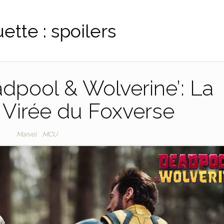
uette :
spoilers
dpool & Wolverine’: La
e Virée du Foxverse
Marvel
MCU