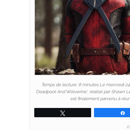
Temps de lecture: 8 minutes Le mercredi 24 ju
‘Deadpool And Wolverine‘, réalisé par Shawn Le
est finalement parvenu à réu
Tweetez
P