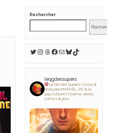
Rechercher
Rechercher
Twitter
Instagram
Threads
Facebook
E-mail
Bluesky
TikTok
leqgdessupers
Le QG des Supers | Actus &
analyses MARVEL, DC & la
pop culture | Cinéma, séries,
comics & jeux.