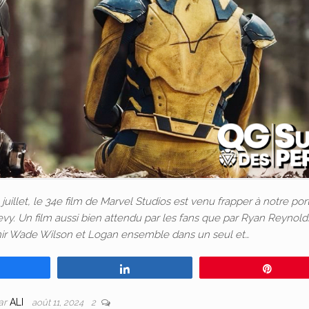
illet, le 34e film de Marvel Studios est venu frapper à notre por
vy. Un film aussi bien attendu par les fans que par Ryan Reynolds
nir Wade Wilson et Logan ensemble dans un seul et…
Partagez
Partagez
Épingl
ar
ALI
août 11, 2024
2