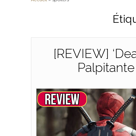
Étiq
[REVIEW] ‘Dea
Palpitant