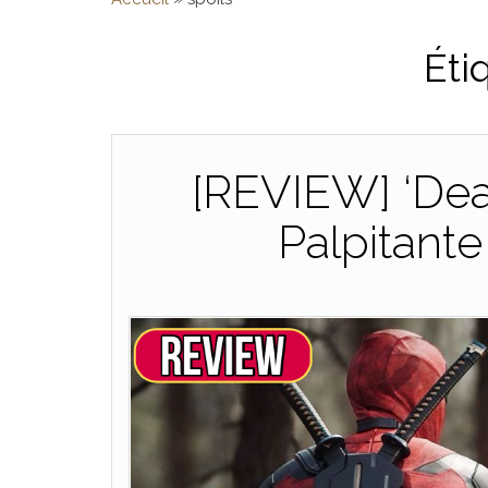
Éti
[REVIEW] ‘Dea
Palpitant