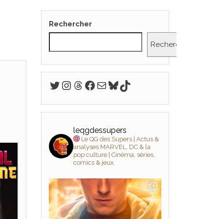
Rechercher
Rechercher
Twitter
Instagram
Threads
Facebook
E-mail
Bluesky
TikTok
leqgdessupers
Le QG des Supers | Actus &
analyses MARVEL, DC & la
pop culture | Cinéma, séries,
comics & jeux.