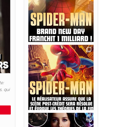
te:
, qui
e