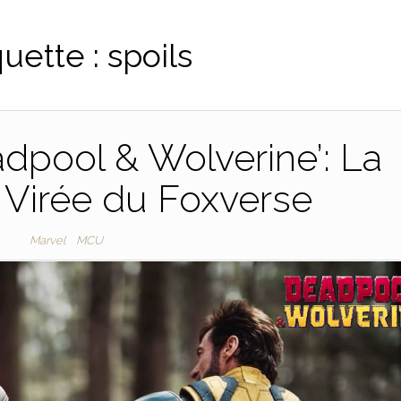
quette :
spoils
dpool & Wolverine’: La
e Virée du Foxverse
Marvel
MCU