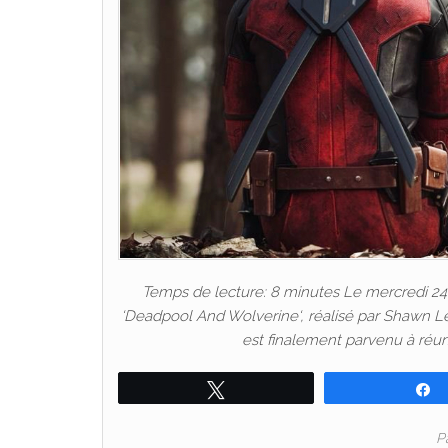
Temps de lecture: 8 minutes Le mercredi 24 ju
‘Deadpool And Wolverine‘, réalisé par Shawn Le
est finalement parvenu à réu
Tweetez
P