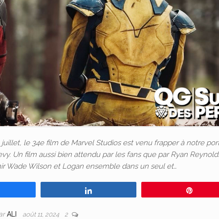
illet, le 34e film de Marvel Studios est venu frapper à notre por
vy. Un film aussi bien attendu par les fans que par Ryan Reynolds
nir Wade Wilson et Logan ensemble dans un seul et…
Partagez
Partagez
Épingl
ar
ALI
août 11, 2024
2