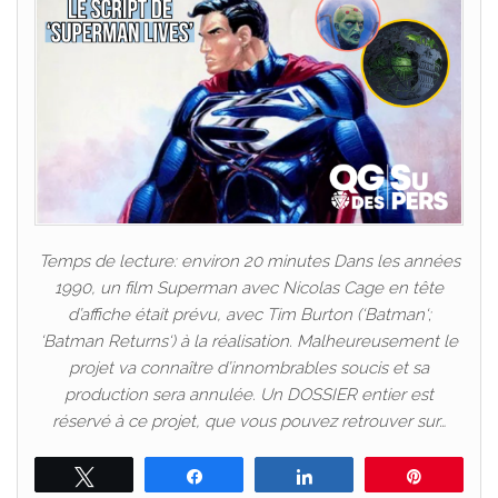
Temps de lecture: environ 20 minutes Dans les années
1990, un film Superman avec Nicolas Cage en tête
d’affiche était prévu, avec Tim Burton (‘Batman‘;
‘Batman Returns‘) à la réalisation. Malheureusement le
projet va connaître d’innombrables soucis et sa
production sera annulée. Un DOSSIER entier est
réservé à ce projet, que vous pouvez retrouver sur…
Tweetez
Partagez
Partagez
Épingle