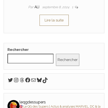
Par
ALI
septembre 8, 2024
1
Lire la suite
Rechercher
Rechercher
Twitter
Instagram
Threads
Facebook
E-mail
Bluesky
TikTok
leqgdessupers
Le QG des Supers | Actus & analyses MARVEL, DC & la