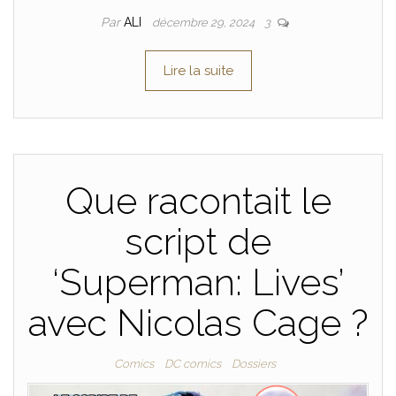
Par
ALI
décembre 29, 2024
3
Lire la suite
Que racontait le
script de
‘Superman: Lives’
avec Nicolas Cage ?
Comics
DC comics
Dossiers