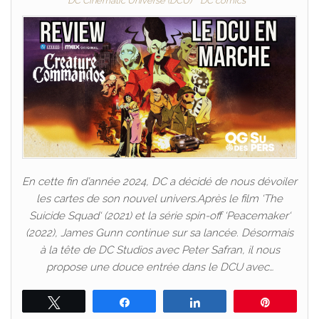
DC Cinematic Universe (DCU)
DC comics
En cette fin d’année 2024, DC a décidé de nous dévoiler
les cartes de son nouvel univers.Après le film ‘The
Suicide Squad‘ (2021) et la série spin-off ‘Peacemaker‘
(2022), James Gunn continue sur sa lancée. Désormais
à la tête de DC Studios avec Peter Safran, il nous
propose une douce entrée dans le DCU avec…
Tweetez
Partagez
Partagez
Épingle