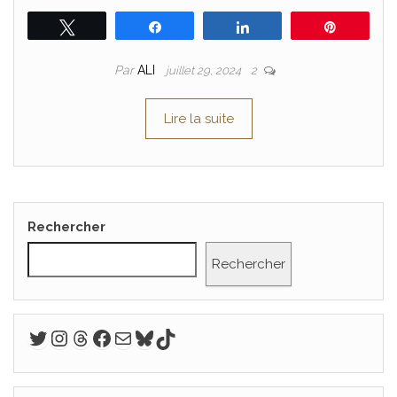
Tweetez
Partagez
Partagez
Épingle
Par
ALI
juillet 29, 2024
2
Lire la suite
Rechercher
Rechercher
Twitter
Instagram
Threads
Facebook
E-mail
Bluesky
TikTok