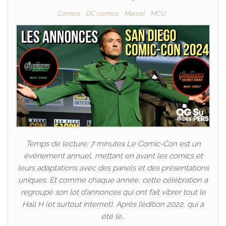
Comics
DC comics
Marvel
MCU
Temps de lecture: 7 minutes Le Comic-Con est un
événement annuel, mettant en avant les comics et
leurs adaptations avec des panels et des présentations
uniques. Et comme chaque année, cette célébration a
regroupé son lot d’annonces qui ont fait vibrer tout le
Hall H (et surtout internet). Après l’édition 2022, qui a
été le…