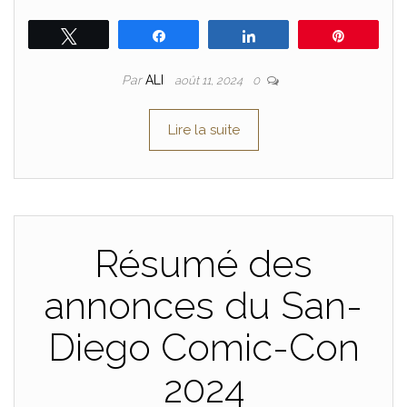
Tweetez
Partagez
Partagez
Épingle
Par
ALI
août 11, 2024
0
Lire la suite
Résumé des
annonces du San-
Diego Comic-Con
2024