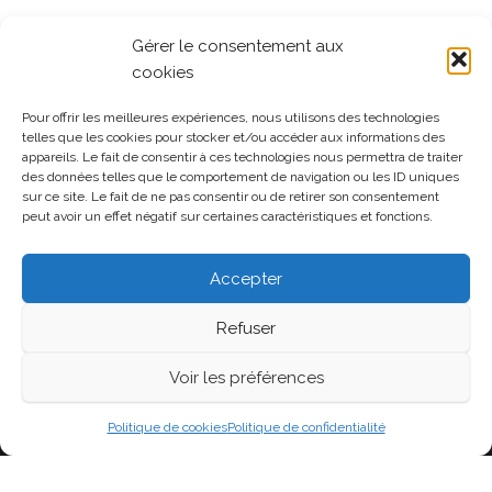
Publicités
Gérer le consentement aux
cookies
Pour offrir les meilleures expériences, nous utilisons des technologies
Politique de confidentialité
telles que les cookies pour stocker et/ou accéder aux informations des
appareils. Le fait de consentir à ces technologies nous permettra de traiter
Politique de cookies (UE)
des données telles que le comportement de navigation ou les ID uniques
sur ce site. Le fait de ne pas consentir ou de retirer son consentement
peut avoir un effet négatif sur certaines caractéristiques et fonctions.
Soutenir la page
Accepter
Refuser
Voir les préférences
Fièrement propulsé par
WordPress
|
Thème :
Head
Blog
Politique de cookies
Politique de confidentialité