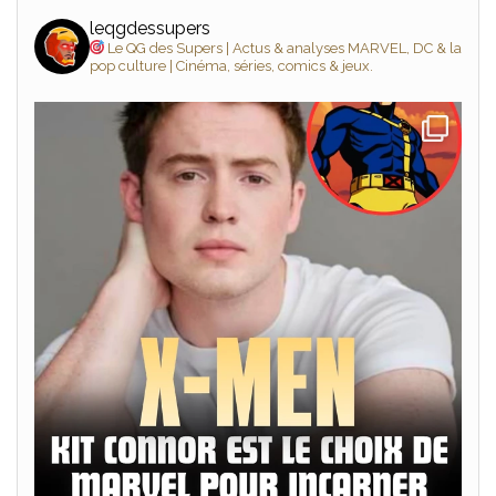
leqgdessupers
Le QG des Supers | Actus & analyses MARVEL, DC & la
pop culture | Cinéma, séries, comics & jeux.