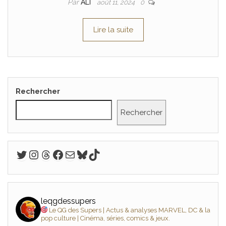
Par
ALI
août 11, 2024
0
Lire la suite
Rechercher
Rechercher
Twitter
Instagram
Threads
Facebook
E-mail
Bluesky
TikTok
leqgdessupers
Le QG des Supers | Actus & analyses MARVEL, DC & la
pop culture | Cinéma, séries, comics & jeux.