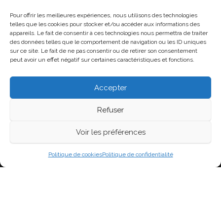
Pour offrir les meilleures expériences, nous utilisons des technologies
Politique de confidentialité
telles que les cookies pour stocker et/ou accéder aux informations des
appareils. Le fait de consentir à ces technologies nous permettra de traiter
Politique de cookies (UE)
des données telles que le comportement de navigation ou les ID uniques
sur ce site. Le fait de ne pas consentir ou de retirer son consentement
peut avoir un effet négatif sur certaines caractéristiques et fonctions.
Soutenir la page
Accepter
Refuser
Voir les préférences
Fièrement propulsé par
WordPress
|
Thème :
Head
Blog
Politique de cookies
Politique de confidentialité