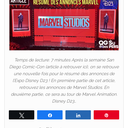
Temps de lecture: 7 minutes Après la semaine San
Diego Comic-Con (article à retrouver ici), on se retrouve
une nouvelle fois pour le résumé des annonces de
l’Expo Disney D23 ! En première partie de cet article,
retrouvez les annonces de Marvel Studios. En
deuxième partie, ce sera au tour de Marvel Animation.
Disney D23…
Tweetez
Partagez
Partagez
Épingle