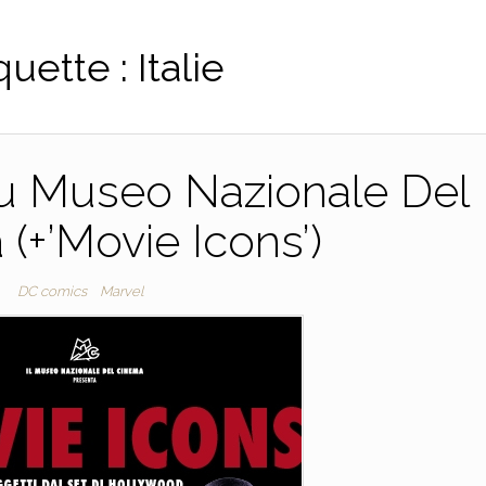
quette :
Italie
u Museo Nazionale Del
(+’Movie Icons’)
DC comics
Marvel