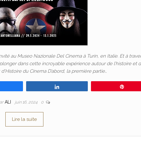
invité au Museo Nazionale Del Cinema à Turin, en Italie. Et à trave
 plonger dans cette incroyable expérience autour de l’histoire et d
d’Histoire du Cinema D’abord, la première partie…
Partagez
Partagez
Épingl
ar
ALI
juin 16, 2024
0
Lire la suite