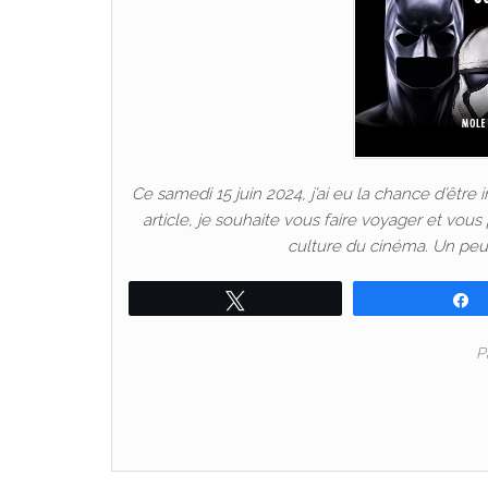
Ce samedi 15 juin 2024, j’ai eu la chance d’être 
article, je souhaite vous faire voyager et vous
culture du cinéma. Un peu 
Tweetez
P