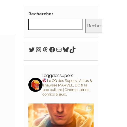
Rechercher
Rechercher
Twitter
Instagram
Threads
Facebook
E-mail
Bluesky
TikTok
leqgdessupers
Le QG des Supers | Actus &
analyses MARVEL, DC & la
pop culture | Cinéma, séries,
comics & jeux.