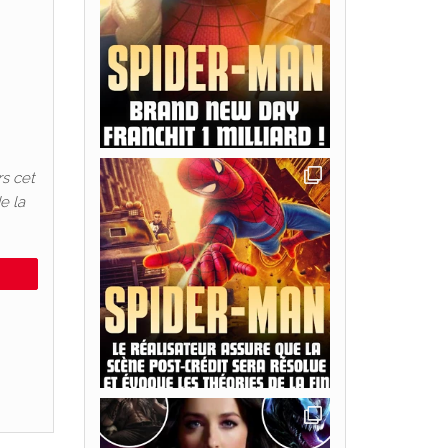
rs cet
e la
e