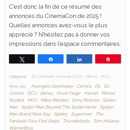
C’est donc la fin de ce résumé des
annonces du CinemaCon de 2025 !
Quelles annonces avez-vous le plus
apprécié ? N’hésitez pas à donner vos
impressions dans l’espace commentaires.
Tweetez
Partagez
Partagez
Épingle
Catégorie
DC Cinematic Universe (DCU)
Marvel
MCU
Avengers Doomsday
Comics
Dc
Dc
Mots-clés
Comics
DCU
disney
Kevin Feige
marvel
Marvel
Studios
MCU
Miles Morales
Sony Pictures
Spider-
Man
Spider-Man Beyond The Spider-Verse
Spider-
Man Brand New Day
Spidey
Superman
The
Fantastic Four First Steps
Thunderbolts
Tom Holland
WarnerBros