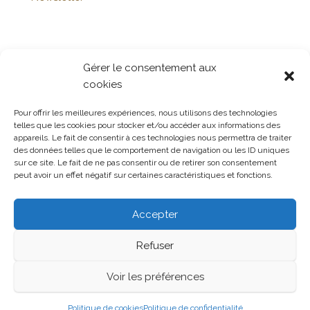
Publicités
Gérer le consentement aux
cookies
Pour offrir les meilleures expériences, nous utilisons des technologies
Politique de confidentialité
telles que les cookies pour stocker et/ou accéder aux informations des
appareils. Le fait de consentir à ces technologies nous permettra de traiter
Politique de cookies (UE)
des données telles que le comportement de navigation ou les ID uniques
sur ce site. Le fait de ne pas consentir ou de retirer son consentement
peut avoir un effet négatif sur certaines caractéristiques et fonctions.
Soutenir la page
Accepter
Refuser
Voir les préférences
Fièrement propulsé par
WordPress
|
Thème :
Head
Blog
Politique de cookies
Politique de confidentialité